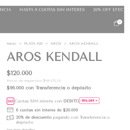
 INTERES
20% OFF EFECTIVO
10% OFF TRANSFERENC
0
Inicio
>
PLATA 925
>
AROS
>
AROS KENDALL
AROS KENDALL
$120.000
Precio sin impuestos
$99.173,55
$96.000
con
Transferencia o depósito
Cuotas SIN interés con
DÉBITO
6
cuotas sin interés de
$20.000
20% de descuento
pagando con Transferencia o
depósito
Ver más detalles