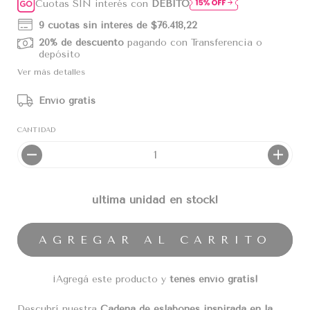
Cuotas SIN interés con
DÉBITO
9
cuotas sin interés de
$76.418,22
20% de descuento
pagando con Transferencia o
depósito
Ver más detalles
Envío gratis
CANTIDAD
última unidad en stock!
¡Agregá este producto y
tenés envío gratis!
Descubrí nuestra
Cadena de eslabones inspirada en la