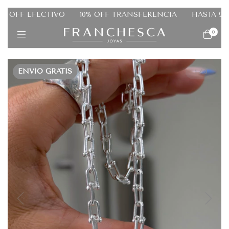
FF EFECTIVO
10% OFF TRANSFERENCIA
HASTA 9 CUO
0
ENVÍO GRATIS
1
/
3