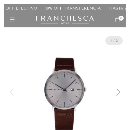
 OFF EFECTIVO
10% OFF TRANSFERENCIA
HASTA 9 CU
0
1
/
2