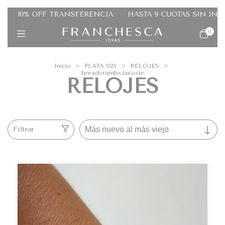
IA
HASTA 9 CUOTAS SIN INTERES
20% OFF EFECTIVO
0
Inicio
>
PLATA 925
>
RELOJES
>
breadcrumbs.lacoste
RELOJES
Filtrar