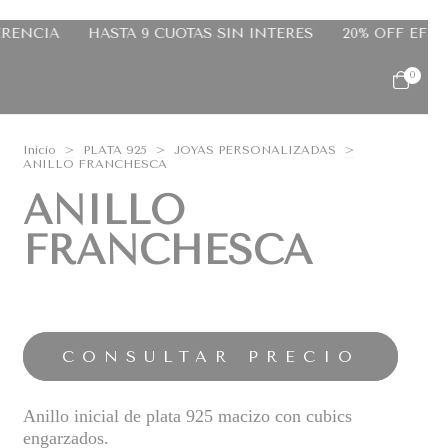
S
20% OFF EFECTIVO
10% OFF TRANSFERENCIA
HAS
0
Inicio
>
PLATA 925
>
JOYAS PERSONALIZADAS
>
ANILLO FRANCHESCA
ANILLO
FRANCHESCA
Anillo inicial de plata 925 macizo con cubics
engarzados.